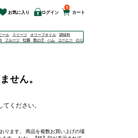
0
お気に入り
ログイン
カート
ビール
スイーツ
オリーブオイル
調味料
肉
フルーツ
牡蠣
数の子
ハム
コーヒー
のり
ルピス
ゼリー
そうめん
いません。
してください。
おります。 商品を複数お買い上げの場