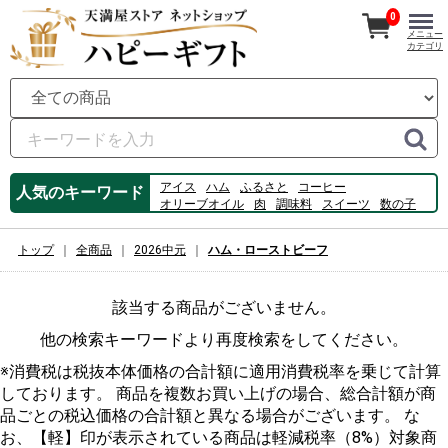
0
メニュー
カテゴリ
アイス
ハム
ふるさと
コーヒー
人気のキーワード
オリーブオイル
肉
調味料
スイーツ
数の子
ビール
牡蠣
うどん
のり
佃煮
フルーツ
桃
カルピス
ゼリー
白桃
素麺
トップ
全商品
2026中元
ハム・ローストビーフ
該当する商品がございません。
他の検索キーワードより再度検索をしてください。
※消費税は税抜本体価格の合計額に適用消費税率を乗じて計算
しております。 商品を複数お買い上げの場合、総合計額が商
品ごとの税込価格の合計額と異なる場合がございます。 な
お、【軽】印が表示されている商品は軽減税率（8%）対象商