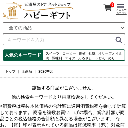
0
メニュー
カテゴリ
スイーツ
コーヒー
佃煮
牡蠣
オリーブオイル
人気のキーワード
肉
調味料
アイス
ふるさと
うどん
のり
フルーツ
ビール
数の子
ハム
桃
ゼリー
そうめん
chili
はっさくぜりー
トップ
全商品
2026中元
該当する商品がございません。
他の検索キーワードより再度検索をしてください。
※消費税は税抜本体価格の合計額に適用消費税率を乗じて計算
しております。 商品を複数お買い上げの場合、総合計額が商
品ごとの税込価格の合計額と異なる場合がございます。 な
お、【軽】印が表示されている商品は軽減税率（8%）対象商