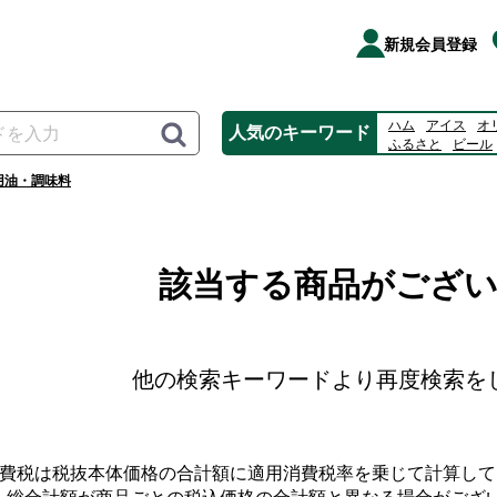
新規会員登録
ハム
アイス
オ
人気のキーワード
ふるさと
ビール
桃
カルピス
ゼ
用油・調味料
該当する商品がござ
他の検索キーワードより再度検索を
消費税は税抜本体価格の合計額に適用消費税率を乗じて計算して