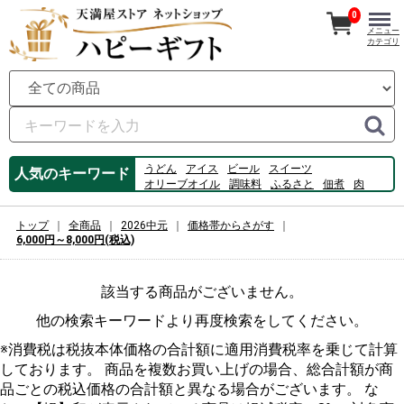
0
メニュー
カテゴリ
うどん
アイス
ビール
スイーツ
人気のキーワード
オリーブオイル
調味料
ふるさと
佃煮
肉
フルーツ
牡蠣
数の子
ハム
コーヒー
のり
桃
揖保乃糸
カルピス
ゼリー
そうめん
トップ
全商品
2026中元
価格帯からさがす
6,000円～8,000円(税込)
該当する商品がございません。
他の検索キーワードより再度検索をしてください。
※消費税は税抜本体価格の合計額に適用消費税率を乗じて計算
しております。 商品を複数お買い上げの場合、総合計額が商
品ごとの税込価格の合計額と異なる場合がございます。 な