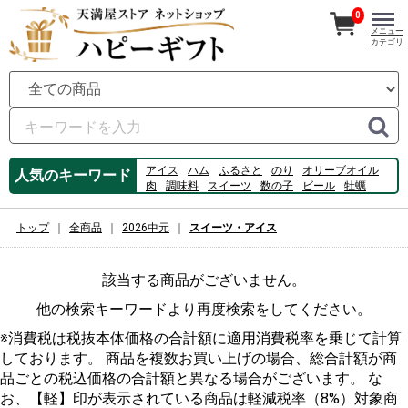
0
メニュー
カテゴリ
アイス
ハム
ふるさと
のり
オリーブオイル
人気のキーワード
肉
調味料
スイーツ
数の子
ビール
牡蠣
うどん
佃煮
コーヒー
フルーツ
桃
カルピス
ゼリー
白桃
素麺
トップ
全商品
2026中元
スイーツ・アイス
該当する商品がございません。
他の検索キーワードより再度検索をしてください。
※消費税は税抜本体価格の合計額に適用消費税率を乗じて計算
しております。 商品を複数お買い上げの場合、総合計額が商
品ごとの税込価格の合計額と異なる場合がございます。 な
お、【軽】印が表示されている商品は軽減税率（8%）対象商