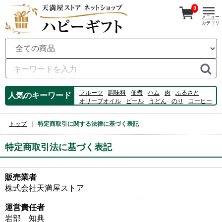
0
メニュー
カテゴリ
フルーツ
調味料
佃煮
ハム
肉
ふるさと
人気のキーワード
オリーブオイル
ビール
うどん
のり
コーヒー
アイス
牡蠣
スイーツ
数の子
桃
カルピス
ジュース
そうめん
ゼリー
トップ
特定商取引に関する法律に基づく表記
特定商取引法に基づく表記
販売業者
株式会社天満屋ストア
運営責任者
岩部 知典