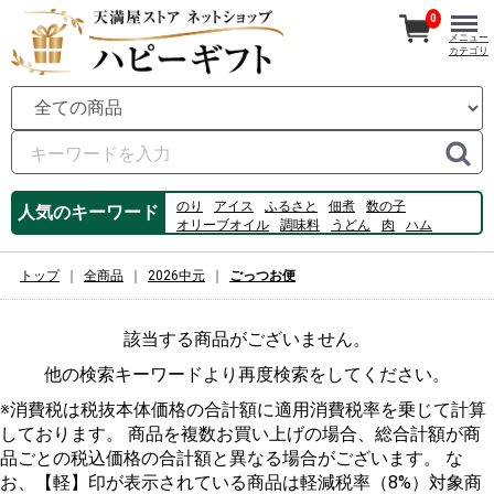
0
メニュー
カテゴリ
のり
アイス
ふるさと
佃煮
数の子
人気のキーワード
オリーブオイル
調味料
うどん
肉
ハム
フルーツ
牡蠣
ビール
コーヒー
スイーツ
桃
カルピス
揖保乃糸
ゼリー
ジュース
トップ
全商品
2026中元
ごっつお便
該当する商品がございません。
他の検索キーワードより再度検索をしてください。
※消費税は税抜本体価格の合計額に適用消費税率を乗じて計算
しております。 商品を複数お買い上げの場合、総合計額が商
品ごとの税込価格の合計額と異なる場合がございます。 な
お、【軽】印が表示されている商品は軽減税率（8%）対象商