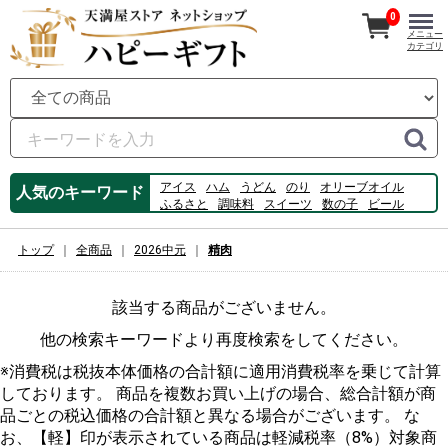
0
メニュー
カテゴリ
アイス
ハム
うどん
のり
オリーブオイル
人気のキーワード
ふるさと
調味料
スイーツ
数の子
ビール
牡蠣
肉
佃煮
コーヒー
フルーツ
桃
カルピス
ゼリー
白桃
素麺
トップ
全商品
2026中元
精肉
該当する商品がございません。
他の検索キーワードより再度検索をしてください。
※消費税は税抜本体価格の合計額に適用消費税率を乗じて計算
しております。 商品を複数お買い上げの場合、総合計額が商
品ごとの税込価格の合計額と異なる場合がございます。 な
お、【軽】印が表示されている商品は軽減税率（8%）対象商