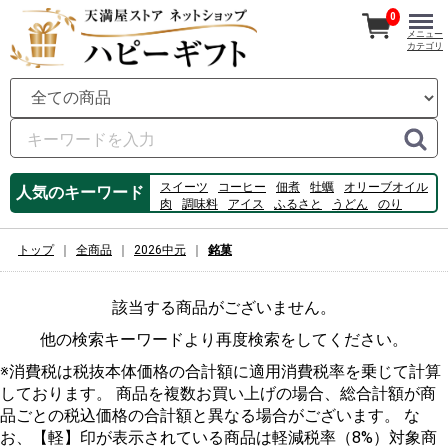
0
メニュー
カテゴリ
スイーツ
コーヒー
佃煮
牡蠣
オリーブオイル
人気のキーワード
肉
調味料
アイス
ふるさと
うどん
のり
フルーツ
ビール
数の子
ハム
桃
ゼリー
そうめん
chili
はっさくぜりー
トップ
全商品
2026中元
銘菓
該当する商品がございません。
他の検索キーワードより再度検索をしてください。
※消費税は税抜本体価格の合計額に適用消費税率を乗じて計算
しております。 商品を複数お買い上げの場合、総合計額が商
品ごとの税込価格の合計額と異なる場合がございます。 な
お、【軽】印が表示されている商品は軽減税率（8%）対象商