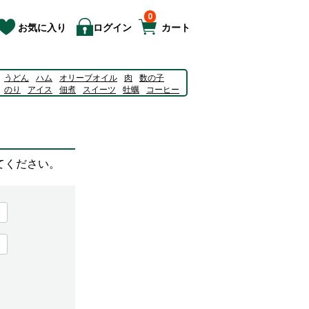
0
お気に入り
ログイン
カート
うどん
ハム
オリーブオイル
肉
数の子
のり
アイス
佃煮
スイーツ
牡蠣
コーヒー
ュース
そうめん
775092Ｃ
てください。