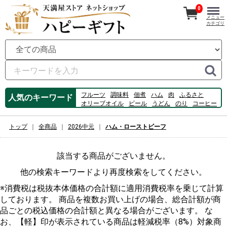
0
メニュー
カテゴリ
フルーツ
調味料
佃煮
ハム
肉
ふるさと
人気のキーワード
オリーブオイル
ビール
うどん
のり
コーヒー
アイス
牡蠣
スイーツ
数の子
桃
カルピス
ジュース
そうめん
ゼリー
トップ
全商品
2026中元
ハム・ローストビーフ
該当する商品がございません。
他の検索キーワードより再度検索をしてください。
※消費税は税抜本体価格の合計額に適用消費税率を乗じて計算
しております。 商品を複数お買い上げの場合、総合計額が商
品ごとの税込価格の合計額と異なる場合がございます。 な
お、【軽】印が表示されている商品は軽減税率（8%）対象商