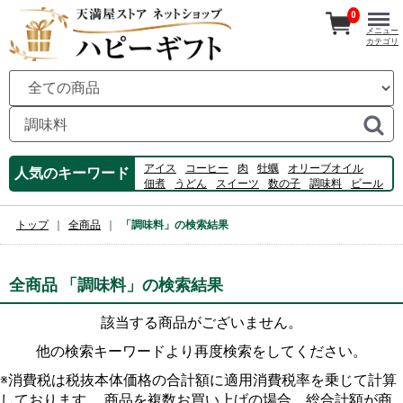
0
メニュー
カテゴリ
アイス
コーヒー
肉
牡蠣
オリーブオイル
人気のキーワード
佃煮
うどん
スイーツ
数の子
調味料
ビール
ふるさと
ハム
のり
フルーツ
桃
カルピス
ゼリー
ジュース
775092Ｃ
トップ
全商品
「調味料」の検索結果
全商品 「調味料」の検索結果
該当する商品がございません。
他の検索キーワードより再度検索をしてください。
※消費税は税抜本体価格の合計額に適用消費税率を乗じて計算
しております。 商品を複数お買い上げの場合、総合計額が商