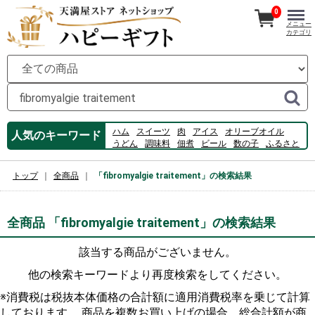
0
メニュー
カテゴリ
ハム
スイーツ
肉
アイス
オリーブオイル
人気のキーワード
うどん
調味料
佃煮
ビール
数の子
ふるさと
牡蠣
コーヒー
フルーツ
のり
桃
カルピス
ゼリー
白桃
素麺
トップ
全商品
「fibromyalgie traitement」の検索結果
全商品 「fibromyalgie traitement」の検索結果
該当する商品がございません。
他の検索キーワードより再度検索をしてください。
※消費税は税抜本体価格の合計額に適用消費税率を乗じて計算
しております。 商品を複数お買い上げの場合、総合計額が商