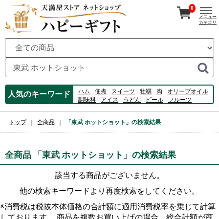
0
メニュー
カテゴリ
ハム
佃煮
スイーツ
牡蠣
肉
オリーブオイル
人気のキーワード
調味料
アイス
うどん
ビール
フルーツ
ふるさと
数の子
のり
コーヒー
桃
カルピス
ゼリー
ジュース
白桃
トップ
全商品
「東武 ホットショット」の検索結果
全商品 「東武 ホットショット」の検索結果
該当する商品がございません。
他の検索キーワードより再度検索をしてください。
※消費税は税抜本体価格の合計額に適用消費税率を乗じて計算
しております。 商品を複数お買い上げの場合、総合計額が商